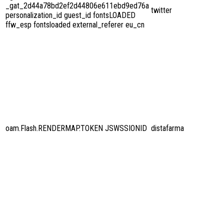
_gat_2d44a78bd2ef2d44806e611ebd9ed76a
twitter
personalization_id guest_id fontsLOADED
ffw_esp fontsloaded external_referer eu_cn
oam.Flash.RENDERMAP.TOKEN JSWSSIONID
distafarma