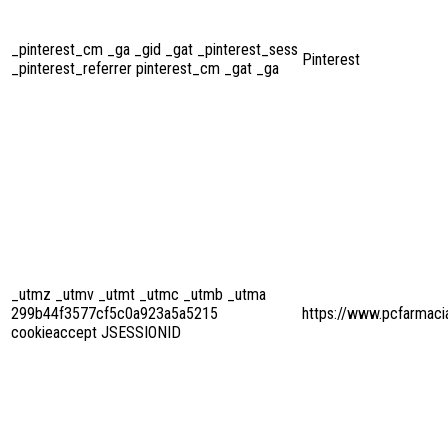
_pinterest_cm _ga _gid _gat _pinterest_sess
Pinterest
_pinterest_referrer pinterest_cm _gat _ga
_utmz _utmv _utmt _utmc _utmb _utma
299b44f3577cf5c0a923a5a5215
https://www.pcfarmaci
cookieaccept JSESSIONID