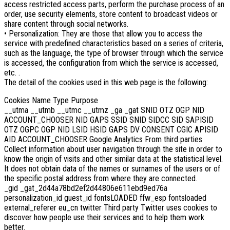
access restricted access parts, perform the purchase process of an
order, use security elements, store content to broadcast videos or
share content through social networks.
• Personalization: They are those that allow you to access the
service with predefined characteristics based on a series of criteria,
such as the language, the type of browser through which the service
is accessed, the configuration from which the service is accessed,
etc. .
The detail of the cookies used in this web page is the following:
Cookies Name Type Purpose
__utma __utmb __utmc __utmz _ga _gat SNID OTZ OGP NID
ACCOUNT_CHOOSER NID GAPS SSID SNID SIDCC SID SAPISID
OTZ OGPC OGP NID LSID HSID GAPS DV CONSENT CGIC APISID
AID ACCOUNT_CHOOSER Google Analytics From third parties
Collect information about user navigation through the site in order to
know the origin of visits and other similar data at the statistical level.
It does not obtain data of the names or surnames of the users or of
the specific postal address from where they are connected.
_gid _gat_2d44a78bd2ef2d44806e611ebd9ed76a
personalization_id guest_id fontsLOADED ffw_esp fontsloaded
external_referer eu_cn twitter Third party Twitter uses cookies to
discover how people use their services and to help them work
better.