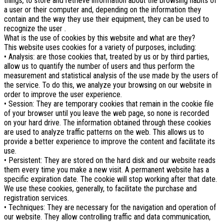
things, to store and retrieve information about the browsing habits of
a user or their computer and, depending on the information they
contain and the way they use their equipment, they can be used to
recognize the user .
What is the use of cookies by this website and what are they?
This website uses cookies for a variety of purposes, including:
• Analysis: are those cookies that, treated by us or by third parties,
allow us to quantify the number of users and thus perform the
measurement and statistical analysis of the use made by the users of
the service. To do this, we analyze your browsing on our website in
order to improve the user experience.
• Session: They are temporary cookies that remain in the cookie file
of your browser until you leave the web page, so none is recorded
on your hard drive. The information obtained through these cookies
are used to analyze traffic patterns on the web. This allows us to
provide a better experience to improve the content and facilitate its
use.
• Persistent: They are stored on the hard disk and our website reads
them every time you make a new visit. A permanent website has a
specific expiration date. The cookie will stop working after that date.
We use these cookies, generally, to facilitate the purchase and
registration services.
• Techniques: They are necessary for the navigation and operation of
our website. They allow controlling traffic and data communication,