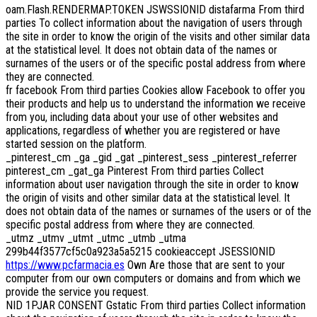
oam.Flash.RENDERMAP.TOKEN JSWSSIONID distafarma From third
parties To collect information about the navigation of users through
the site in order to know the origin of the visits and other similar data
at the statistical level. It does not obtain data of the names or
surnames of the users or of the specific postal address from where
they are connected.
fr facebook From third parties Cookies allow Facebook to offer you
their products and help us to understand the information we receive
from you, including data about your use of other websites and
applications, regardless of whether you are registered or have
started session on the platform.
_pinterest_cm _ga _gid _gat _pinterest_sess _pinterest_referrer
pinterest_cm _gat_ga Pinterest From third parties Collect
information about user navigation through the site in order to know
the origin of visits and other similar data at the statistical level. It
does not obtain data of the names or surnames of the users or of the
specific postal address from where they are connected.
_utmz _utmv _utmt _utmc _utmb _utma
299b44f3577cf5c0a923a5a5215 cookieaccept JSESSIONID
https://www.pcfarmacia.es
Own Are those that are sent to your
computer from our own computers or domains and from which we
provide the service you request.
NID 1PJAR CONSENT Gstatic From third parties Collect information