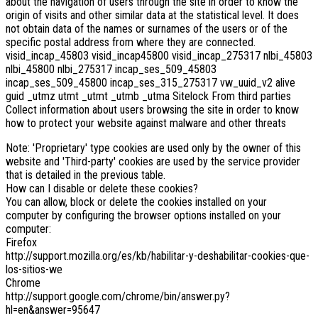
about the navigation of users through the site in order to know the
origin of visits and other similar data at the statistical level. It does
not obtain data of the names or surnames of the users or of the
specific postal address from where they are connected.
visid_incap_45803 visid_incap45800 visid_incap_275317 nlbi_45803
nlbi_45800 nlbi_275317 incap_ses_509_45803
incap_ses_509_45800 incap_ses_315_275317 vw_uuid_v2 alive
guid _utmz utmt _utmt _utmb _utma Sitelock From third parties
Collect information about users browsing the site in order to know
how to protect your website against malware and other threats
Note: 'Proprietary' type cookies are used only by the owner of this
website and 'Third-party' cookies are used by the service provider
that is detailed in the previous table.
How can I disable or delete these cookies?
You can allow, block or delete the cookies installed on your
computer by configuring the browser options installed on your
computer:
Firefox
http://support.mozilla.org/es/kb/habilitar-y-deshabilitar-cookies-que-
los-sitios-we
Chrome
http://support.google.com/chrome/bin/answer.py?
hl=en&answer=95647