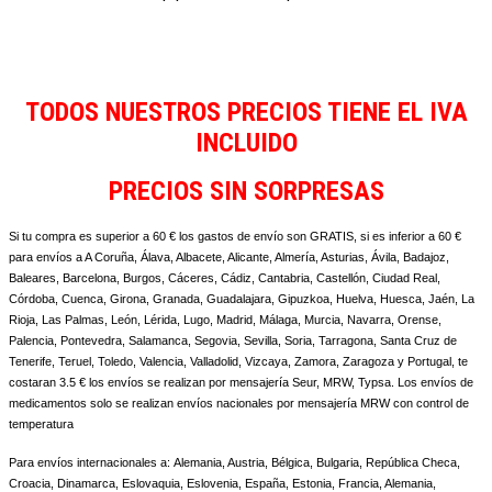
TODOS NUESTROS PRECIOS TIENE EL IVA
INCLUIDO
PRECIOS SIN SORPRESAS
Si tu compra es superior a 60 € los gastos de envío son GRATIS, si es inferior a 60 €
para envíos a A Coruña, Álava, Albacete, Alicante, Almería, Asturias, Ávila, Badajoz,
Baleares, Barcelona, Burgos, Cáceres, Cádiz, Cantabria, Castellón, Ciudad Real,
Córdoba, Cuenca, Girona, Granada, Guadalajara, Gipuzkoa, Huelva, Huesca, Jaén, La
Rioja, Las Palmas, León, Lérida, Lugo, Madrid, Málaga, Murcia, Navarra, Orense,
Palencia, Pontevedra, Salamanca, Segovia, Sevilla, Soria, Tarragona, Santa Cruz de
Tenerife, Teruel, Toledo, Valencia, Valladolid, Vizcaya, Zamora, Zaragoza y Portugal, te
costaran 3.5 € los envíos se realizan por mensajería Seur, MRW, Typsa. Los envíos de
medicamentos solo se realizan envíos nacionales por mensajería MRW con control de
temperatura
Para envíos internacionales a:
Alemania, Austria, Bélgica, Bulgaria, República Checa,
Croacia, Dinamarca, Eslovaquia, Eslovenia, España, Estonia, Francia, Alemania,