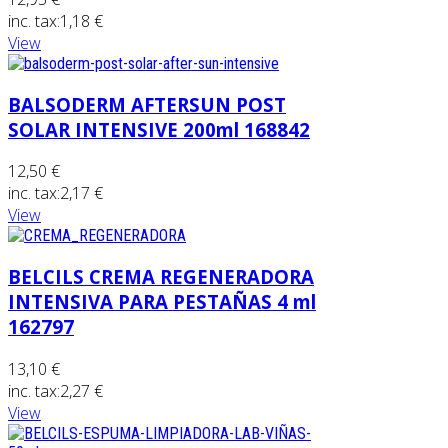
inc. tax:
1,18 €
View
BALSODERM AFTERSUN POST
SOLAR INTENSIVE 200ml 168842
12,50 €
inc. tax:
2,17 €
View
BELCILS CREMA REGENERADORA
INTENSIVA PARA PESTAÑAS 4 ml
162797
13,10 €
inc. tax:
2,27 €
View