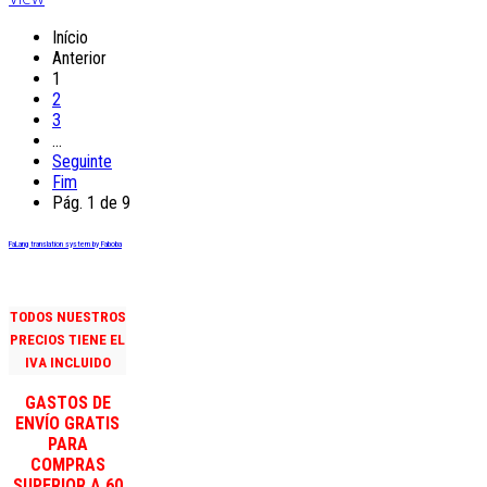
Início
Anterior
1
2
3
…
Seguinte
Fim
Pág. 1 de 9
FaLang translation system by Faboba
TODOS NUESTROS
PRECIOS TIENE EL
IVA INCLUIDO
GASTOS DE
ENVÍO GRATIS
PARA
COMPRAS
SUPERIOR A 60