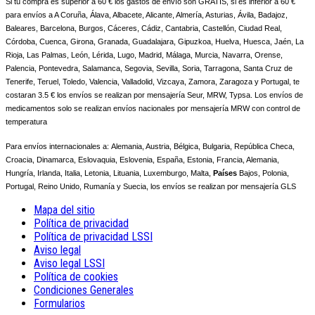
Si tu compra es superior a 60 € los gastos de envío son GRATIS, si es inferior a 60 €
para envíos a A Coruña, Álava, Albacete, Alicante, Almería, Asturias, Ávila, Badajoz,
Baleares, Barcelona, Burgos, Cáceres, Cádiz, Cantabria, Castellón, Ciudad Real,
Córdoba, Cuenca, Girona, Granada, Guadalajara, Gipuzkoa, Huelva, Huesca, Jaén, La
Rioja, Las Palmas, León, Lérida, Lugo, Madrid, Málaga, Murcia, Navarra, Orense,
Palencia, Pontevedra, Salamanca, Segovia, Sevilla, Soria, Tarragona, Santa Cruz de
Tenerife, Teruel, Toledo, Valencia, Valladolid, Vizcaya, Zamora, Zaragoza y Portugal, te
costaran 3.5 € los envíos se realizan por mensajería Seur, MRW, Typsa. Los envíos de
medicamentos solo se realizan envíos nacionales por mensajería MRW con control de
temperatura
Para envíos internacionales a:
Alemania, Austria, Bélgica, Bulgaria, República Checa,
Croacia, Dinamarca, Eslovaquia, Eslovenia, España, Estonia, Francia, Alemania,
Hungría, Irlanda, Italia, Letonia, Lituania, Luxemburgo, Malta,
Países
Bajos, Polonia,
Portugal, Reino Unido, Rumanía y Suecia, los envíos se realizan por mensajería GLS
Mapa del sitio
Política de privacidad
Política de privacidad LSSI
Aviso legal
Aviso legal LSSI
Política de cookies
Condiciones Generales
Formularios