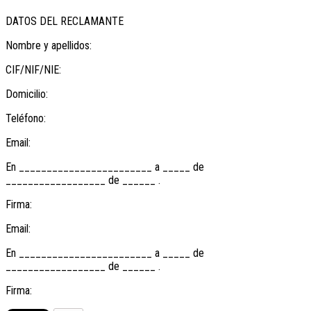
DATOS DEL RECLAMANTE
Nombre y apellidos:
CIF/NIF/NIE:
Domicilio:
Teléfono:
Email:
En ________________________ a _____ de
__________________ de ______ .
Firma:
Email:
En ________________________ a _____ de
__________________ de ______ .
Firma: