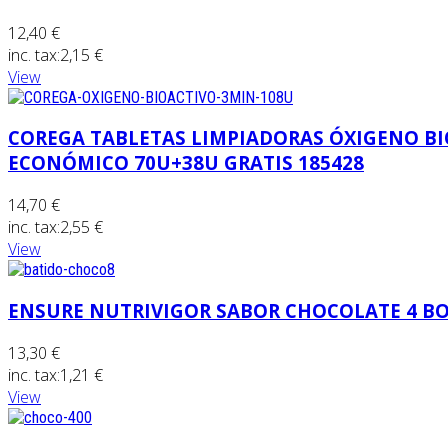
12,40 €
inc. tax:
2,15 €
View
COREGA TABLETAS LIMPIADORAS ÓXIGENO B
ECONÓMICO 70U+38U GRATIS 185428
14,70 €
inc. tax:
2,55 €
View
ENSURE NUTRIVIGOR SABOR CHOCOLATE 4 BOT
13,30 €
inc. tax:
1,21 €
View