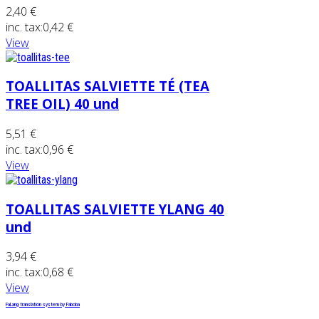
2,40 €
inc. tax:
0,42 €
View
TOALLITAS SALVIETTE TÉ (TEA
TREE OIL) 40 und
5,51 €
inc. tax:
0,96 €
View
TOALLITAS SALVIETTE YLANG 40
und
3,94 €
inc. tax:
0,68 €
View
FaLang translation system by Faboba