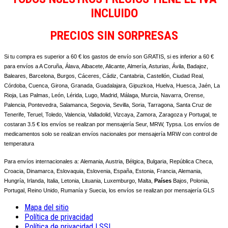
INCLUIDO
PRECIOS SIN SORPRESAS
Si tu compra es superior a 60 € los gastos de envío son GRATIS, si es inferior a 60 €
para envíos a A Coruña, Álava, Albacete, Alicante, Almería, Asturias, Ávila, Badajoz,
Baleares, Barcelona, Burgos, Cáceres, Cádiz, Cantabria, Castellón, Ciudad Real,
Córdoba, Cuenca, Girona, Granada, Guadalajara, Gipuzkoa, Huelva, Huesca, Jaén, La
Rioja, Las Palmas, León, Lérida, Lugo, Madrid, Málaga, Murcia, Navarra, Orense,
Palencia, Pontevedra, Salamanca, Segovia, Sevilla, Soria, Tarragona, Santa Cruz de
Tenerife, Teruel, Toledo, Valencia, Valladolid, Vizcaya, Zamora, Zaragoza y Portugal, te
costaran 3.5 € los envíos se realizan por mensajería Seur, MRW, Typsa. Los envíos de
medicamentos solo se realizan envíos nacionales por mensajería MRW con control de
temperatura
Para envíos internacionales a:
Alemania, Austria, Bélgica, Bulgaria, República Checa,
Croacia, Dinamarca, Eslovaquia, Eslovenia, España, Estonia, Francia, Alemania,
Hungría, Irlanda, Italia, Letonia, Lituania, Luxemburgo, Malta,
Países
Bajos, Polonia,
Portugal, Reino Unido, Rumanía y Suecia, los envíos se realizan por mensajería GLS
Mapa del sitio
Política de privacidad
Política de privacidad LSSI