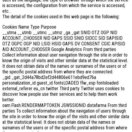
is accessed, the configuration from which the service is accessed,
etc. .
The detail of the cookies used in this web page is the following:
Cookies Name Type Purpose
__utma __utmb __utmc __utmz _ga _gat SNID OTZ OGP NID
ACCOUNT_CHOOSER NID GAPS SSID SNID SIDCC SID SAPISID
OTZ OGPC OGP NID LSID HSID GAPS DV CONSENT CGIC APISID
AID ACCOUNT_CHOOSER Google Analytics From third parties
Collect information about user navigation through the site in order to
know the origin of visits and other similar data at the statistical level.
It does not obtain data of the names or surnames of the users or of
the specific postal address from where they are connected.
_gid _gat_2d44a78bd2ef2d44806e611ebd9ed76a
personalization_id guest_id fontsLOADED ffw_esp fontsloaded
external_referer eu_cn twitter Third party Twitter uses cookies to
discover how people use their services and to help them work
better.
oam.Flash.RENDERMAP.TOKEN JSWSSIONID distafarma From third
parties To collect information about the navigation of users through
the site in order to know the origin of the visits and other similar data
at the statistical level. It does not obtain data of the names or
surnames of the users or of the specific postal address from where