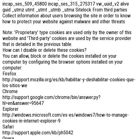
incap_ses_509_45800 incap_ses_315_275317 vw_uuid_v2 alive
guid _utmz utmt _utmt _utmb _utma Sitelock From third parties
Collect information about users browsing the site in order to know
how to protect your website against malware and other threats
Note: 'Proprietary' type cookies are used only by the owner of this
website and 'Third-party' cookies are used by the service provider
that is detailed in the previous table.
How can I disable or delete these cookies?
You can allow, block or delete the cookies installed on your
computer by configuring the browser options installed on your
computer:
Firefox
http://support.mozilla.org/es/kb/habilitar-y-deshabilitar-cookies-que-
los-sitios-we
Chrome
http://support.google.com/chrome/bin/answer.py?
hl=en&answer=95647
Explorer
http://windows.microsoft.com/es-es/windows7/how-to-manage-
cookies-in-internet-explorer-9
Safari
http://support.apple.com/kb/ph5042
Opera