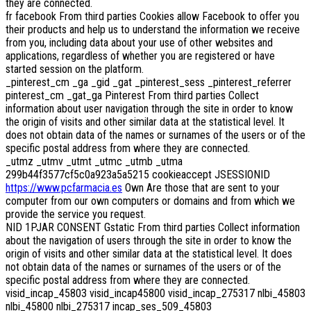
they are connected.
fr facebook From third parties Cookies allow Facebook to offer you
their products and help us to understand the information we receive
from you, including data about your use of other websites and
applications, regardless of whether you are registered or have
started session on the platform.
_pinterest_cm _ga _gid _gat _pinterest_sess _pinterest_referrer
pinterest_cm _gat_ga Pinterest From third parties Collect
information about user navigation through the site in order to know
the origin of visits and other similar data at the statistical level. It
does not obtain data of the names or surnames of the users or of the
specific postal address from where they are connected.
_utmz _utmv _utmt _utmc _utmb _utma
299b44f3577cf5c0a923a5a5215 cookieaccept JSESSIONID
https://www.pcfarmacia.es
Own Are those that are sent to your
computer from our own computers or domains and from which we
provide the service you request.
NID 1PJAR CONSENT Gstatic From third parties Collect information
about the navigation of users through the site in order to know the
origin of visits and other similar data at the statistical level. It does
not obtain data of the names or surnames of the users or of the
specific postal address from where they are connected.
visid_incap_45803 visid_incap45800 visid_incap_275317 nlbi_45803
nlbi_45800 nlbi_275317 incap_ses_509_45803