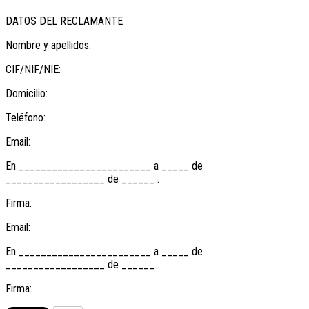
DATOS DEL RECLAMANTE
Nombre y apellidos:
CIF/NIF/NIE:
Domicilio:
Teléfono:
Email:
En ________________________ a _____ de
__________________ de ______ .
Firma:
Email:
En ________________________ a _____ de
__________________ de ______ .
Firma: