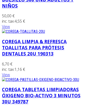
NIÑOS
50,00 €
inc. tax:
4,55 €
View
COREGA LIMPIA & REFRESCA
TOALLITAS PARA PRÓTESIS
DENTALES 20U 190313
6,70 €
inc. tax:
1,16 €
View
COREGA TABLETAS LIMPIADORAS
ÓXIGENO BIO-ACTIVO 3 MINUTOS
30U 349787