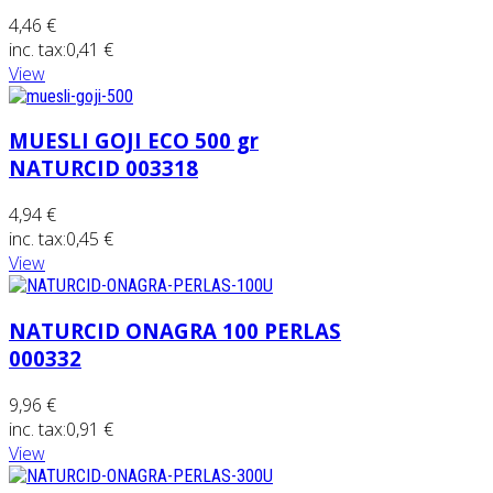
4,46 €
inc. tax:
0,41 €
View
MUESLI GOJI ECO 500 gr
NATURCID 003318
4,94 €
inc. tax:
0,45 €
View
NATURCID ONAGRA 100 PERLAS
000332
9,96 €
inc. tax:
0,91 €
View