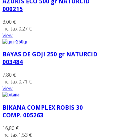
AZUKIS ECO 500 gr NATURCID
000215
3,00 €
inc. tax:
0,27 €
View
BAYAS DE GOJI 250 gr NATURCID
003484
7,80 €
inc. tax:
0,71 €
View
BIKANA COMPLEX ROBIS 30
COMP. 005263
16,80 €
inc. tax:
1,53 €