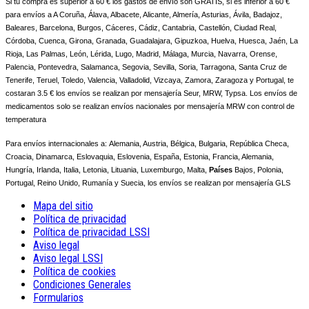
Si tu compra es superior a 60 € los gastos de envío son GRATIS, si es inferior a 60 €
para envíos a A Coruña, Álava, Albacete, Alicante, Almería, Asturias, Ávila, Badajoz,
Baleares, Barcelona, Burgos, Cáceres, Cádiz, Cantabria, Castellón, Ciudad Real,
Córdoba, Cuenca, Girona, Granada, Guadalajara, Gipuzkoa, Huelva, Huesca, Jaén, La
Rioja, Las Palmas, León, Lérida, Lugo, Madrid, Málaga, Murcia, Navarra, Orense,
Palencia, Pontevedra, Salamanca, Segovia, Sevilla, Soria, Tarragona, Santa Cruz de
Tenerife, Teruel, Toledo, Valencia, Valladolid, Vizcaya, Zamora, Zaragoza y Portugal, te
costaran 3.5 € los envíos se realizan por mensajería Seur, MRW, Typsa. Los envíos de
medicamentos solo se realizan envíos nacionales por mensajería MRW con control de
temperatura
Para envíos internacionales a:
Alemania, Austria, Bélgica, Bulgaria, República Checa,
Croacia, Dinamarca, Eslovaquia, Eslovenia, España, Estonia, Francia, Alemania,
Hungría, Irlanda, Italia, Letonia, Lituania, Luxemburgo, Malta,
Países
Bajos, Polonia,
Portugal, Reino Unido, Rumanía y Suecia, los envíos se realizan por mensajería GLS
Mapa del sitio
Política de privacidad
Política de privacidad LSSI
Aviso legal
Aviso legal LSSI
Política de cookies
Condiciones Generales
Formularios