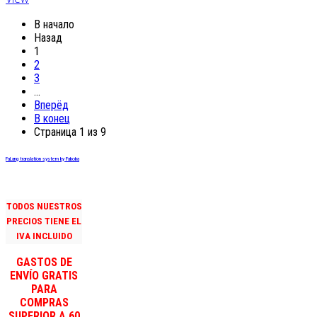
В начало
Назад
1
2
3
…
Вперёд
В конец
Страница 1 из 9
FaLang translation system by Faboba
TODOS NUESTROS
PRECIOS TIENE EL
IVA INCLUIDO
GASTOS DE
ENVÍO GRATIS
PARA
COMPRAS
SUPERIOR A 60