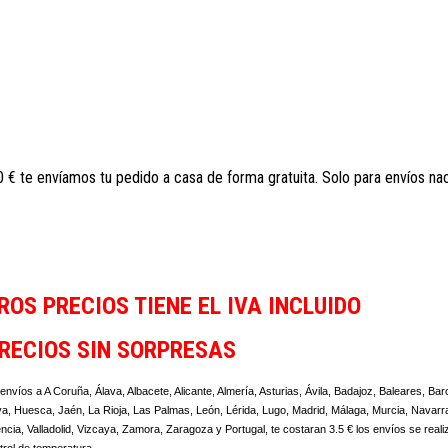
60 € te envíamos tu pedido a casa de forma gratuita. Solo para envíos na
OS PRECIOS TIENE EL IVA INCLUIDO
RECIOS SIN SORPRESAS
envíos a A Coruña, Álava, Albacete, Alicante, Almería, Asturias, Ávila, Badajoz, Baleares, B
, Huesca, Jaén, La Rioja, Las Palmas, León, Lérida, Lugo, Madrid, Málaga, Murcia, Navarr
encia, Valladolid, Vizcaya, Zamora, Zaragoza y Portugal, te costaran 3.5 € los envíos se re