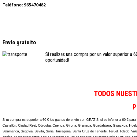
Teléfono: 965470482
Envío gratuito
Si realizas una compra por un valor superior a 
oportunidad!
TODOS NUESTR
P
Si tu compra es superior a 60 € los gastos de envío son GRATIS, si es inferior a 60 € para 
Castellón, Ciudad Real, Córdoba, Cuenca, Girona, Granada, Guadalajara, Gipuzkoa, Huelva
Salamanca, Segovia, Sevilla, Soria, Tarragona, Santa Cruz de Tenerife, Teruel, Toledo, Val