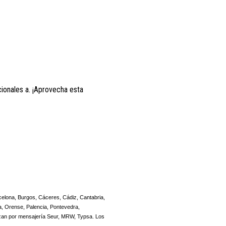
cionales a. ¡Aprovecha esta
arcelona, Burgos, Cáceres, Cádiz, Cantabria,
a, Orense, Palencia, Pontevedra,
alizan por mensajería Seur, MRW, Typsa. Los